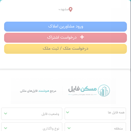
سکن فایل | خرید، فروش، رهن و اجاره آ
مشهد
منوی
ورود مشاورین املاک
مسکن
فایل
درخواست اشتراک
درخواست ملک / ثبت ملک
وضعیت فایل
منطقه
نوع واگذاری