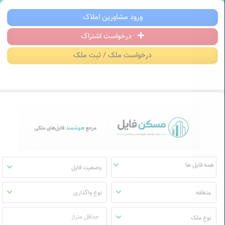
سکن فایل | خرید، فروش، رهن و اجاره آ
ورود مشاورین املاک
درخواست اشتراک
منوی
مسکن
درخواست ملک / ثبت ملک
فایل
وضعیت فایل
منطقه
نوع واگذاری
نوع ملک