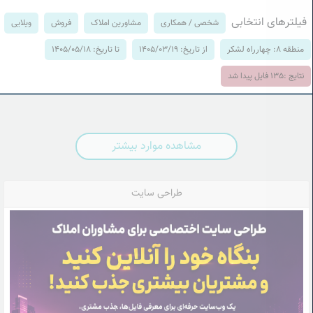
فیلترهای انتخابی
شخصی / همکاری
مشاورین املاک
فروش
ویلایی
منطقه 8: چهارراه لشکر
از تاریخ: 1405/03/19
تا تاریخ: 1405/05/18
نتایج :
135
فایل پیدا شد
مشاهده موارد بیشتر
طراحی سایت