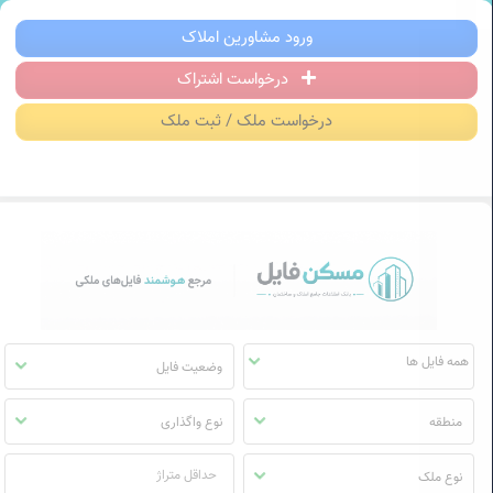
سکن فایل | خرید، فروش، رهن و اجاره آ
ورود مشاورین املاک
درخواست اشتراک
منوی
مسکن
درخواست ملک / ثبت ملک
فایل
وضعیت فایل
منطقه
نوع واگذاری
نوع ملک