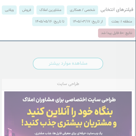
فیلترهای انتخابی
شخصی / همکاری
مشاورین املاک
فروش
ویلایی
منطقه 1: بعثت
از تاریخ: 1405/03/17
تا تاریخ: 1405/05/16
نتایج :
50
فایل پیدا شد
مشاهده موارد بیشتر
طراحی سایت