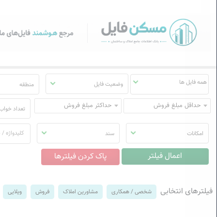
سکن فایل | خرید، فروش، رهن
منوی
مسکن
فایل
وضعیت فایل
منطقه
حداقل مبلغ فروش
حداکثر مبلغ فروش
تعداد خواب
امکانات
سند
فیلترهای انتخابی
شخصی / همکاری
مشاورین املاک
فروش
ویلایی