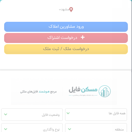
سکن فایل | خرید، فروش، رهن و اجاره آ
مشهد
منوی
ورود مشاورین املاک
مسکن
فایل
درخواست اشتراک
درخواست ملک / ثبت ملک
وضعیت فایل
منطقه
نوع واگذاری