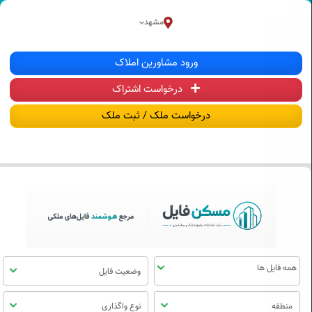
سکن فایل | خرید، فروش، رهن و اجاره آ
مشهد
منوی
ورود مشاورین املاک
مسکن
فایل
درخواست اشتراک
درخواست ملک / ثبت ملک
وضعیت فایل
منطقه
نوع واگذاری