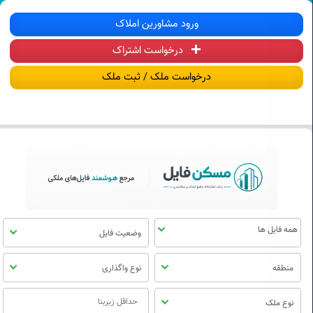
سکن فایل | خرید، فروش، رهن و اجاره آ
ورود مشاورین املاک
درخواست اشتراک
منوی
مسکن
درخواست ملک / ثبت ملک
فایل
وضعیت فایل
منطقه
نوع واگذاری
نوع ملک