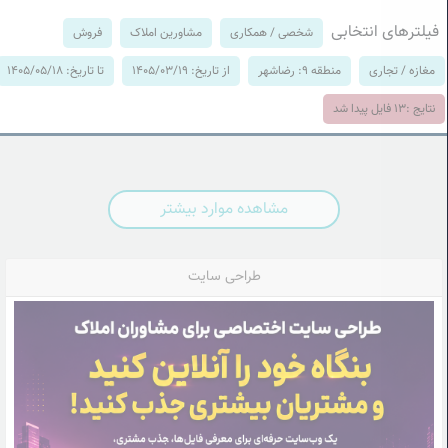
فیلترهای انتخابی
شخصی / همکاری
مشاورین املاک
فروش
مغازه / تجاری
منطقه 9: رضاشهر
از تاریخ: 1405/03/19
تا تاریخ: 1405/05/18
نتایج :
13
فایل پیدا شد
مشاهده موارد بیشتر
طراحی سایت