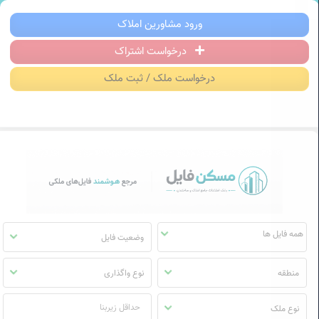
سکن فایل | خرید، فروش، رهن و اجاره آ
ورود مشاورین املاک
درخواست اشتراک
منوی
مسکن
درخواست ملک / ثبت ملک
فایل
وضعیت فایل
منطقه
نوع واگذاری
نوع ملک