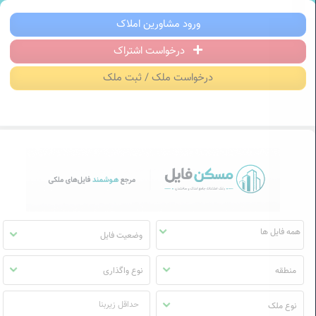
سکن فایل | خرید، فروش، رهن و اجاره آ
ورود مشاورین املاک
درخواست اشتراک
منوی
مسکن
درخواست ملک / ثبت ملک
فایل
وضعیت فایل
منطقه
نوع واگذاری
نوع ملک