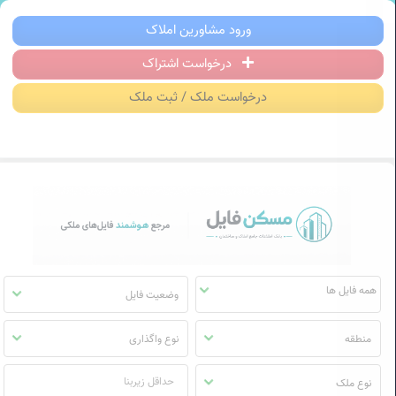
سکن فایل | خرید، فروش، رهن و اجاره آ
ورود مشاورین املاک
درخواست اشتراک
منوی
مسکن
درخواست ملک / ثبت ملک
فایل
وضعیت فایل
منطقه
نوع واگذاری
نوع ملک