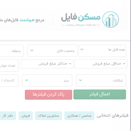
سکن فایل | خرید، فروش، رهن
منوی
مسکن
فایل
وضعیت فایل
منطقه
حداقل مبلغ فروش
حداکثر مبلغ فروش
تعداد خواب
امکانات
سند
فیلترهای انتخابی
شخصی / همکاری
مشاورین املاک
فروش
دفتر کار