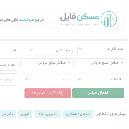
سکن فایل | خرید، فروش، رهن
منوی
مسکن
فایل
وضعیت فایل
منطقه
حداقل مبلغ فروش
حداکثر مبلغ فروش
تعداد خواب
امکانات
سند
فیلترهای انتخابی
شخصی / همکاری
مشاورین املاک
فروش
دفتر کار