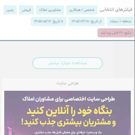
فیلترهای انتخابی
شخصی / همکاری
مشاورین املاک
فروش
زمین
منطقه 1: سجاد
از تاریخ: 1405/03/18
تا تاریخ: 1405/05/17
نتایج :
21
فایل پیدا شد
مشاهده موارد بیشتر
طراحی سایت