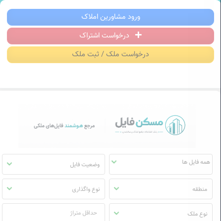
سکن فایل | خرید، فروش، رهن و اجاره آ
ورود مشاورین املاک
درخواست اشتراک
منوی
مسکن
درخواست ملک / ثبت ملک
فایل
وضعیت فایل
منطقه
نوع واگذاری
نوع ملک