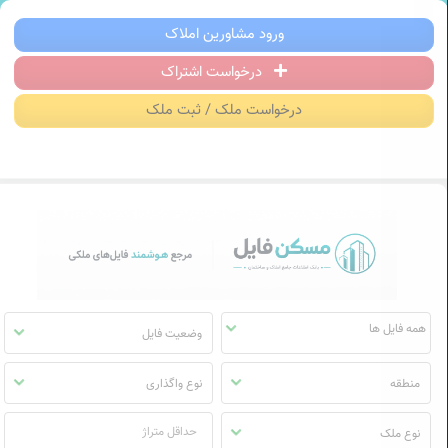
سکن فایل | خرید، فروش، رهن و اجاره آ
ورود مشاورین املاک
درخواست اشتراک
منوی
مسکن
درخواست ملک / ثبت ملک
فایل
وضعیت فایل
منطقه
نوع واگذاری
نوع ملک