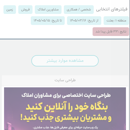
فیلترهای انتخابی
شخصی / همکاری
مشاورین املاک
فروش
زمین
منطقه 1: بعثت
از تاریخ: 1405/03/16
تا تاریخ: 1405/05/15
نتایج :
33
فایل پیدا شد
مشاهده موارد بیشتر
طراحی سایت