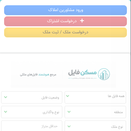
سکن فایل | خرید، فروش، رهن و اجاره آ
ورود مشاورین املاک
درخواست اشتراک
منوی
مسکن
درخواست ملک / ثبت ملک
فایل
وضعیت فایل
منطقه
نوع واگذاری
نوع ملک