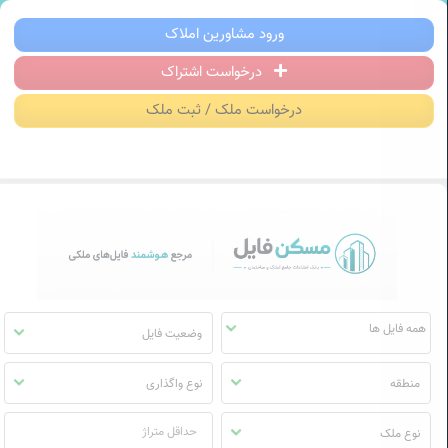
سکن فایل | خرید، فروش، رهن و اجاره آ
ورود مشاورین املاک
درخواست اشتراک
منوی
مسکن
درخواست ملک / ثبت ملک
فایل
وضعیت فایل
منطقه
نوع واگذاری
نوع ملک