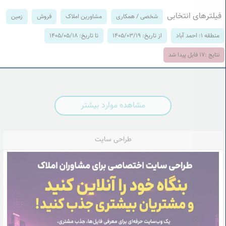
فیلترهای انتخابی
شخصی / همکاری
مشاورین املاک
فروش
زمین
منطقه 1: احمد آباد
از تاریخ: 1405/03/19
تا تاریخ: 1405/05/18
نتایج :
17
فایل پیدا شد
مشاهده موارد بیشتر
طراحی سایت