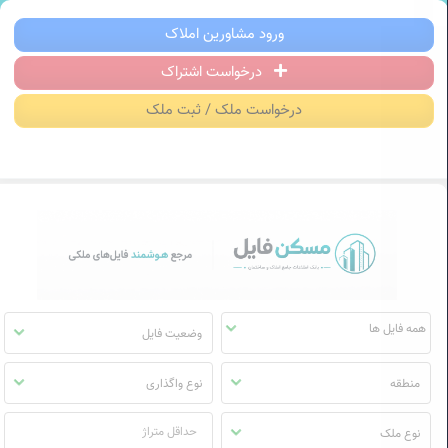
سکن فایل | خرید، فروش، رهن و اجاره آ
ورود مشاورین املاک
درخواست اشتراک
منوی
مسکن
درخواست ملک / ثبت ملک
فایل
وضعیت فایل
منطقه
نوع واگذاری
نوع ملک