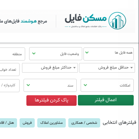
سکن فایل | خرید، فروش، رهن
منوی
مسکن
فایل
وضعیت فایل
منطقه
حداقل مبلغ فروش
حداکثر مبلغ فروش
تعداد خواب
امکانات
سند
فیلترهای انتخابی
شخصی / همکاری
مشاورین املاک
فروش
هتل / اقا