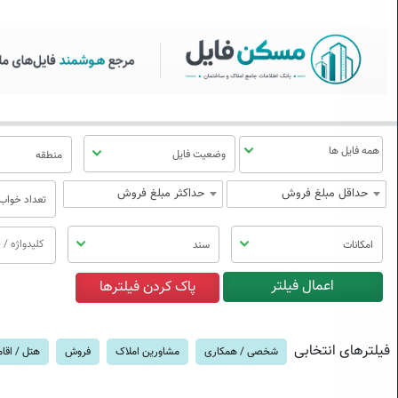
سکن فایل | خرید، فروش، رهن
منوی
مسکن
فایل
وضعیت فایل
منطقه
حداقل مبلغ فروش
حداکثر مبلغ فروش
تعداد خواب
امکانات
سند
فیلترهای انتخابی
شخصی / همکاری
مشاورین املاک
فروش
هتل / اقا