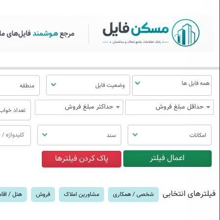
سکن فایل | خرید، فروش، رهن
منوی
مسکن
فایل
وضعیت فایل
منطقه
حداقل مبلغ فروش
حداکثر مبلغ فروش
تعداد خواب
امکانات
سند
فیلترهای انتخابی
شخصی / همکاری
مشاورین املاک
فروش
هتل / اقا