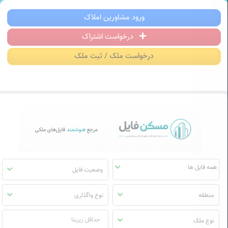
سکن فایل | خرید، فروش، رهن و اجاره آ
ورود مشاورین املاک
درخواست اشتراک
منوی
مسکن
درخواست ملک / ثبت ملک
فایل
وضعیت فایل
منطقه
نوع واگذاری
نوع ملک