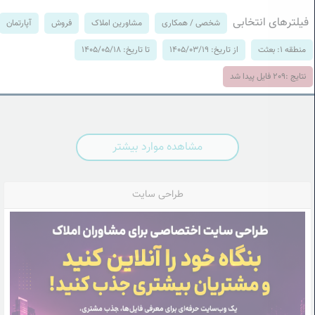
فیلترهای انتخابی
شخصی / همکاری
مشاورین املاک
فروش
آپارتمان
منطقه 1: بعثت
از تاریخ: 1405/03/19
تا تاریخ: 1405/05/18
نتایج :
209
فایل پیدا شد
مشاهده موارد بیشتر
طراحی سایت