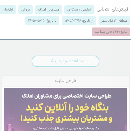
فیلترهای انتخابی
شخصی / همکاری
مشاورین املاک
فروش
آپارتمان
منطقه 11: آزاد شهر
از تاریخ: 1405/03/16
تا تاریخ: 1405/05/15
نتایج :
744
فایل پیدا شد
مشاهده موارد بیشتر
طراحی سایت