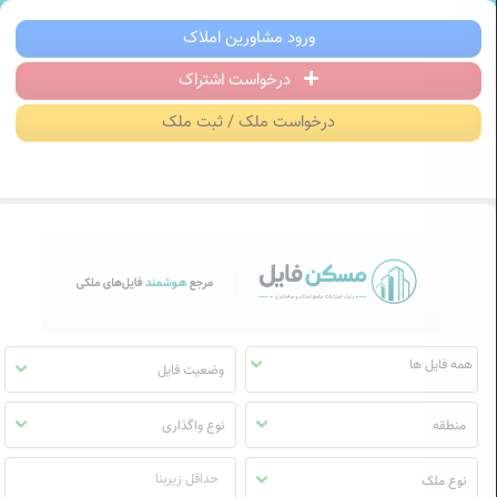
سکن فایل | خرید، فروش، رهن و اجاره آ
ورود مشاورین املاک
درخواست اشتراک
منوی
مسکن
درخواست ملک / ثبت ملک
فایل
وضعیت فایل
منطقه
نوع واگذاری
نوع ملک