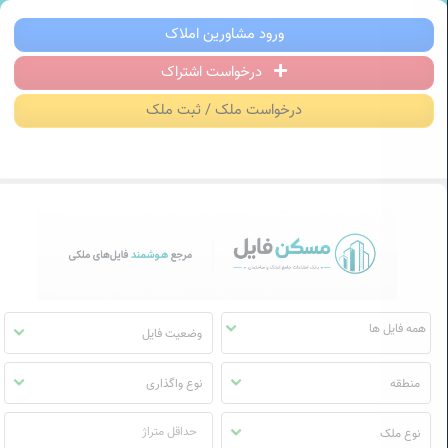
سکن فایل | خرید، فروش، رهن و اجاره آ
ورود مشاورین املاک
درخواست اشتراک
منوی
مسکن
درخواست ملک / ثبت ملک
فایل
وضعیت فایل
منطقه
نوع واگذاری
نوع ملک