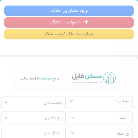
سکن فایل | خرید، فروش، رهن و اجاره آ
ورود مشاورین املاک
درخواست اشتراک
منوی
مسکن
درخواست ملک / ثبت ملک
فایل
وضعیت فایل
منطقه
نوع واگذاری
نوع ملک