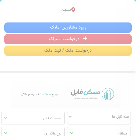
سکن فایل | خرید، فروش، رهن و اجاره آ
مشهد
منوی
ورود مشاورین املاک
مسکن
فایل
درخواست اشتراک
درخواست ملک / ثبت ملک
وضعیت فایل
منطقه
نوع واگذاری