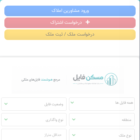
سکن فایل | خرید، فروش، رهن و اجاره آ
ورود مشاورین املاک
درخواست اشتراک
منوی
مسکن
درخواست ملک / ثبت ملک
فایل
وضعیت فایل
منطقه
نوع واگذاری
نوع ملک