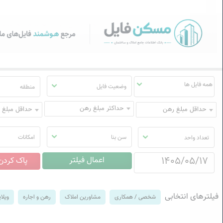
سکن فایل | خرید، فروش، رهن
منوی
مسکن
فایل
وضعیت فایل
منطقه
حداکثر مبلغ رهن
حداقل مبلغ رهن
حداقل مبلغ ا
سن بنا
امکانات
تعداد واحد
فیلترهای انتخابی
شخصی / همکاری
مشاورین املاک
رهن و اجاره
ویلا