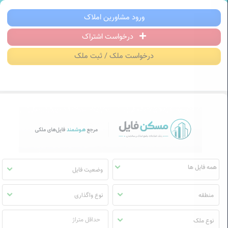
سکن فایل | خرید، فروش، رهن و اجاره آ
ورود مشاورین املاک
درخواست اشتراک
منوی
مسکن
درخواست ملک / ثبت ملک
فایل
وضعیت فایل
منطقه
نوع واگذاری
نوع ملک