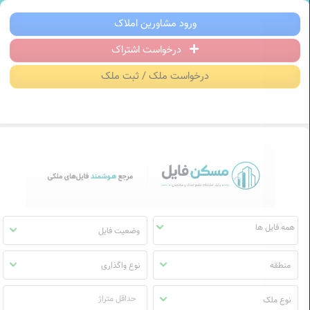
سکن فایل | خرید، فروش، رهن و اجاره آ
ورود مشاورین املاک
درخواست اشتراک
منوی
مسکن
درخواست ملک / ثبت ملک
فایل
وضعیت فایل
منطقه
نوع واگذاری
نوع ملک