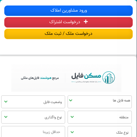
سکن فایل | خرید، فروش، رهن و اجاره آ
ورود مشاورین املاک
درخواست اشتراک
منوی
مسکن
درخواست ملک / ثبت ملک
فایل
وضعیت فایل
منطقه
نوع واگذاری
نوع ملک