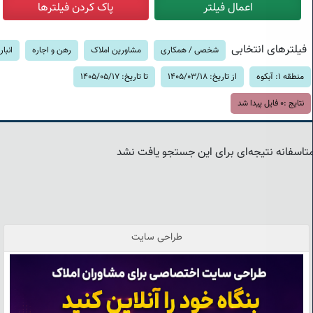
فیلترهای انتخابی
شخصی / همکاری
مشاورین املاک
رهن و اجاره
انبار
منطقه 1: آبکوه
از تاریخ: 1405/03/18
تا تاریخ: 1405/05/17
نتایج :
0
فایل پیدا شد
تاسفانه نتیجه‌ای برای این جستجو یافت نشد
طراحی سایت