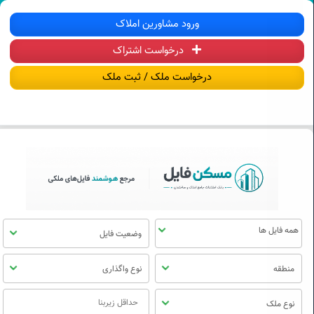
سکن فایل | خرید، فروش، رهن و اجاره آ
ورود مشاورین املاک
درخواست اشتراک
منوی
مسکن
درخواست ملک / ثبت ملک
فایل
وضعیت فایل
منطقه
نوع واگذاری
نوع ملک