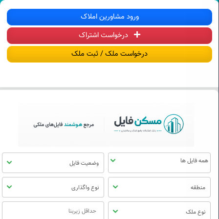
سکن فایل | خرید، فروش، رهن و اجاره آ
ورود مشاورین املاک
درخواست اشتراک
منوی
مسکن
درخواست ملک / ثبت ملک
فایل
وضعیت فایل
منطقه
نوع واگذاری
نوع ملک