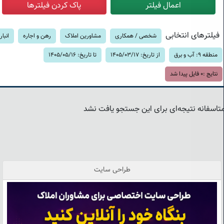
فیلترهای انتخابی
شخصی / همکاری
مشاورین املاک
رهن و اجاره
انبار
منطقه 9: آب و برق
از تاریخ: 1405/03/17
تا تاریخ: 1405/05/16
نتایج :
0
فایل پیدا شد
تاسفانه نتیجه‌ای برای این جستجو یافت نشد
طراحی سایت