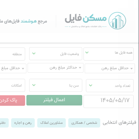
سکن فایل | خرید، فروش، رهن
منوی
مسکن
فایل
وضعیت فایل
منطقه
حداکثر مبلغ رهن
حداقل مبلغ رهن
حداقل مبلغ ا
سن بنا
امکانات
تعداد واحد
فیلترهای انتخابی
شخصی / همکاری
مشاورین املاک
رهن و اجاره
دفتر