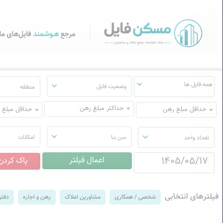
سکن فایل | خرید، فروش، رهن
منوی
مسکن
فایل
وضعیت فایل
منطقه
حداکثر مبلغ رهن
حداقل مبلغ رهن
حداقل مبلغ ا
سن بنا
امکانات
تعداد واحد
فیلترهای انتخابی
شخصی / همکاری
مشاورین املاک
رهن و اجاره
دفتر