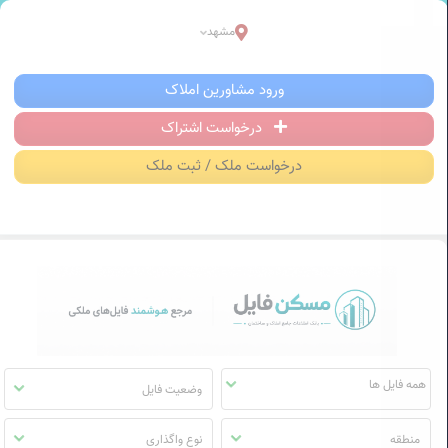
سکن فایل | خرید، فروش، رهن و اجاره آ
مشهد
منوی
ورود مشاورین املاک
مسکن
فایل
درخواست اشتراک
درخواست ملک / ثبت ملک
وضعیت فایل
منطقه
نوع واگذاری