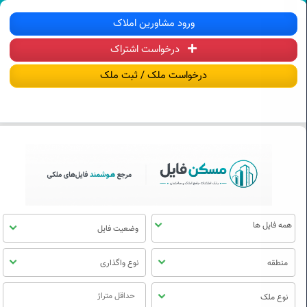
سکن فایل | خرید، فروش، رهن و اجاره آ
ورود مشاورین املاک
درخواست اشتراک
منوی
مسکن
درخواست ملک / ثبت ملک
فایل
وضعیت فایل
منطقه
نوع واگذاری
نوع ملک