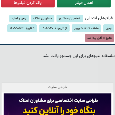
فیلترهای انتخابی
شخصی / همکاری
مشاورین املاک
رهن و اجاره
زمین
منطقه 7: 17 شهریور
از تاریخ: 1405/03/17
تا تاریخ: 1405/05/16
نتایج :
0
فایل پیدا شد
تاسفانه نتیجه‌ای برای این جستجو یافت نشد
طراحی سایت