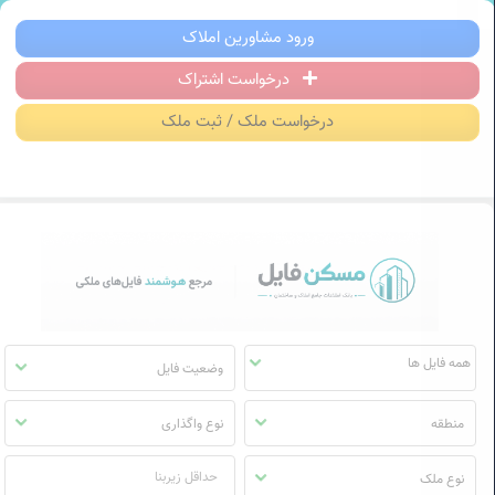
سکن فایل | خرید، فروش، رهن و اجاره آ
ورود مشاورین املاک
درخواست اشتراک
منوی
مسکن
درخواست ملک / ثبت ملک
فایل
وضعیت فایل
منطقه
نوع واگذاری
نوع ملک