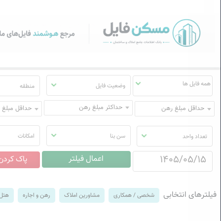
سکن فایل | خرید، فروش، رهن
منوی
مسکن
فایل
وضعیت فایل
منطقه
حداکثر مبلغ رهن
حداقل مبلغ رهن
حداقل مبلغ ا
سن بنا
امکانات
تعداد واحد
فیلترهای انتخابی
شخصی / همکاری
مشاورین املاک
رهن و اجاره
هتل 