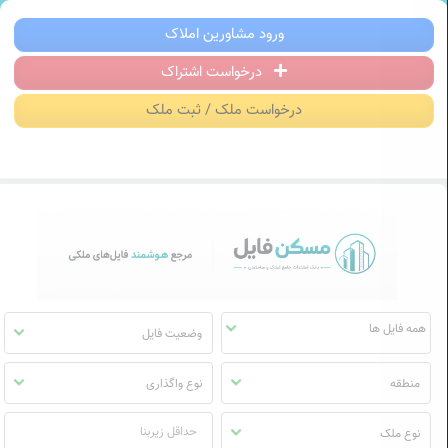
سکن فایل | خرید، فروش، رهن و اجاره آ
ورود مشاورین املاک
درخواست اشتراک
منوی
مسکن
درخواست ملک / ثبت ملک
فایل
وضعیت فایل
منطقه
نوع واگذاری
نوع ملک