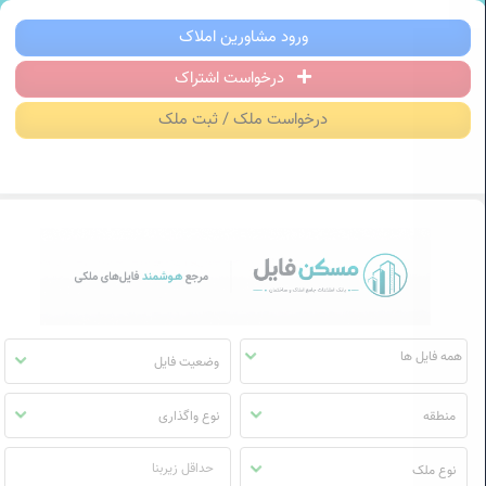
سکن فایل | خرید، فروش، رهن و اجاره آ
ورود مشاورین املاک
درخواست اشتراک
منوی
مسکن
درخواست ملک / ثبت ملک
فایل
وضعیت فایل
منطقه
نوع واگذاری
نوع ملک