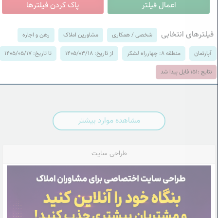
فیلترهای انتخابی
شخصی / همکاری
مشاورین املاک
رهن و اجاره
آپارتمان
منطقه 8: چهارراه لشکر
از تاریخ: 1405/03/18
تا تاریخ: 1405/05/17
نتایج :
151
فایل پیدا شد
مشاهده موارد بیشتر
طراحی سایت