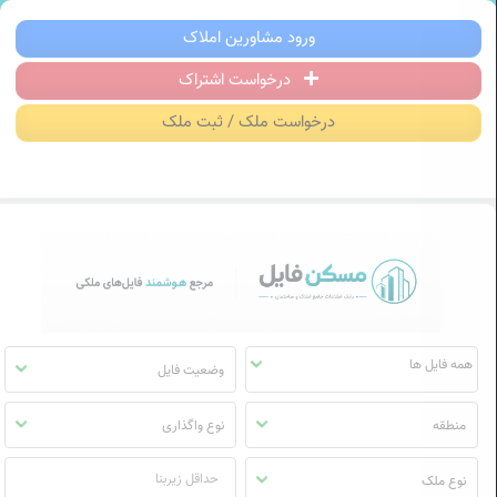
سکن فایل | خرید، فروش، رهن و اجاره آ
ورود مشاورین املاک
درخواست اشتراک
منوی
مسکن
درخواست ملک / ثبت ملک
فایل
وضعیت فایل
منطقه
نوع واگذاری
نوع ملک