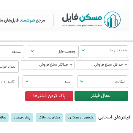
سکن فایل | خرید، فروش، رهن
منوی
مسکن
فایل
وضعیت فایل
منطقه
حداقل مبلغ فروش
حداکثر مبلغ فروش
تعداد خواب
امکانات
سند
فیلترهای انتخابی
شخصی / همکاری
مشاورین املاک
پیش فروش
ویلا