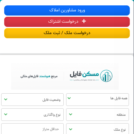
سکن فایل | خرید، فروش، رهن و اجاره آ
ورود مشاورین املاک
درخواست اشتراک
منوی
مسکن
درخواست ملک / ثبت ملک
فایل
وضعیت فایل
منطقه
نوع واگذاری
نوع ملک