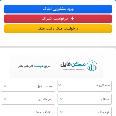
سکن فایل | خرید، فروش، رهن و اجاره آ
ورود مشاورین املاک
درخواست اشتراک
منوی
مسکن
درخواست ملک / ثبت ملک
فایل
وضعیت فایل
منطقه
نوع واگذاری
نوع ملک