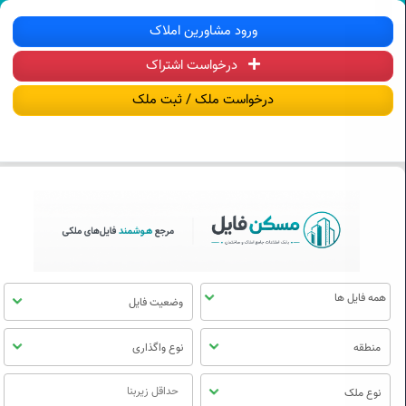
سکن فایل | خرید، فروش، رهن و اجاره آ
ورود مشاورین املاک
درخواست اشتراک
منوی
مسکن
درخواست ملک / ثبت ملک
فایل
وضعیت فایل
منطقه
نوع واگذاری
نوع ملک