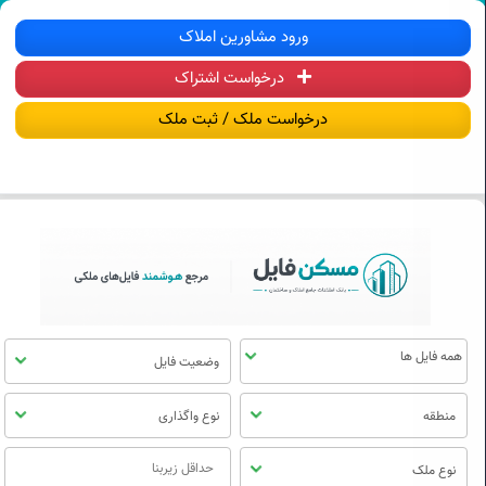
سکن فایل | خرید، فروش، رهن و اجاره آ
ورود مشاورین املاک
درخواست اشتراک
منوی
مسکن
درخواست ملک / ثبت ملک
فایل
وضعیت فایل
منطقه
نوع واگذاری
نوع ملک