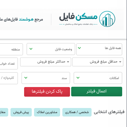
سکن فایل | خرید، فروش، رهن
منوی
مسکن
فایل
وضعیت فایل
منطقه
حداقل مبلغ فروش
حداکثر مبلغ فروش
تعداد خواب
امکانات
سند
فیلترهای انتخابی
شخصی / همکاری
مشاورین املاک
پیش فروش
مغاز