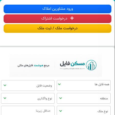
سکن فایل | خرید، فروش، رهن و اجاره آ
ورود مشاورین املاک
درخواست اشتراک
منوی
مسکن
درخواست ملک / ثبت ملک
فایل
وضعیت فایل
منطقه
نوع واگذاری
نوع ملک