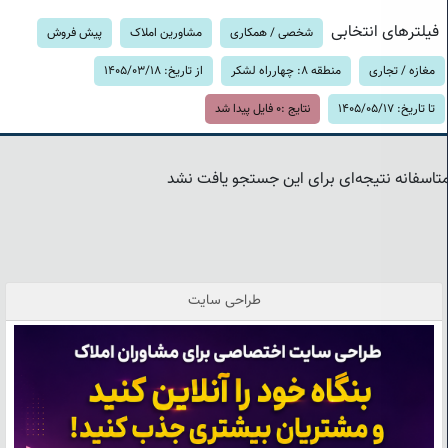
فیلترهای انتخابی
شخصی / همکاری
مشاورین املاک
پیش فروش
مغازه / تجاری
منطقه 8: چهارراه لشکر
از تاریخ: 1405/03/18
تا تاریخ: 1405/05/17
نتایج :
0
فایل پیدا شد
تاسفانه نتیجه‌ای برای این جستجو یافت نشد
طراحی سایت