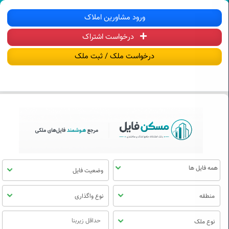
سکن فایل | خرید، فروش، رهن و اجاره آ
ورود مشاورین املاک
درخواست اشتراک
منوی
مسکن
درخواست ملک / ثبت ملک
فایل
وضعیت فایل
منطقه
نوع واگذاری
نوع ملک