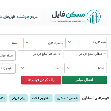
سکن فایل | خرید، فروش، رهن
منوی
مسکن
فایل
وضعیت فایل
منطقه
حداقل مبلغ فروش
حداکثر مبلغ فروش
تعداد خواب
امکانات
سند
فیلترهای انتخابی
شخصی / همکاری
مشاورین املاک
پیش فروش
دفتر 